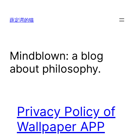
跳
至
薛定谔的猫
内
容
Mindblown: a blog
about philosophy.
Privacy Policy of
Wallpaper APP